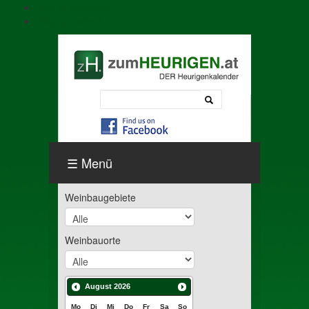
Skip to navigation
Skip to content
Menü
Weinbaugebiete
Weinbauorte
August
2026
Mo
Di
Mi
Do
Fr
Sa
So