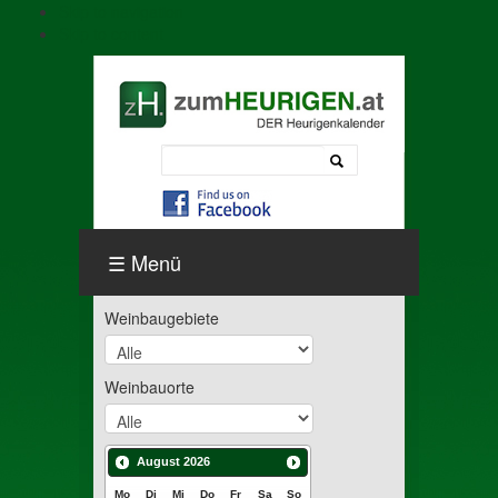
Skip to navigation
Skip to content
Menü
Weinbaugebiete
Weinbauorte
August
2026
Mo
Di
Mi
Do
Fr
Sa
So