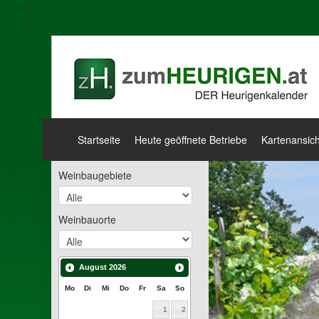
Skip to navigation
Skip to content
Startseite
Heute geöffnete Betriebe
Kartenansich
Weinbaugebiete
Weinbauorte
August
2026
Mo
Di
Mi
Do
Fr
Sa
So
1
2