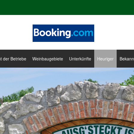
t der Betriebe
Weinbaugebiete
Unterkünfte
Heuriger
Bekann