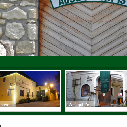
echhaus
Weingut Zottl
h