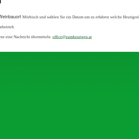
 Weinbauort
Mörbisch
und wählen Sie ein Datum um zu erfahren welche Heurigenl
nbetrieb.
rne eine Nachricht übermitteln.
office@zumheurigen.at