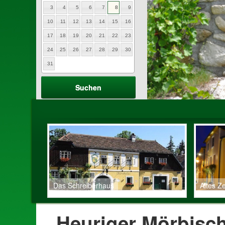
3
4
5
6
7
8
9
10
11
12
13
14
15
16
17
18
19
20
21
22
23
24
25
26
27
28
29
30
31
Das Schreiberhaus
Altes Z
Heuriger Mörbisc