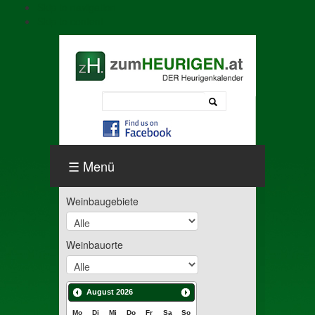
Skip to navigation
Skip to content
Menü
Weinbaugebiete
Weinbauorte
August
2026
Mo
Di
Mi
Do
Fr
Sa
So