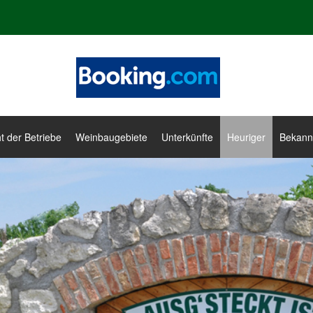
t der Betriebe
Weinbaugebiete
Unterkünfte
Heuriger
Bekann