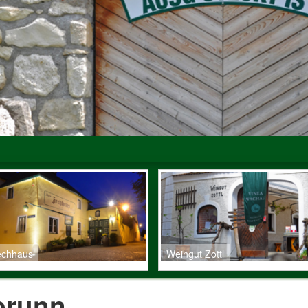
echhaus
Weingut Zottl
brunn