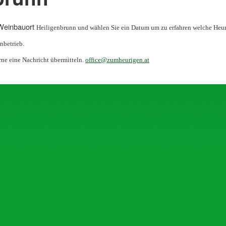
Weinbauort
Heiligenbrunn
und wählen Sie ein Datum um zu erfahren welche Heur
nbetrieb.
rne eine Nachricht übermitteln.
office@zumheurigen.at