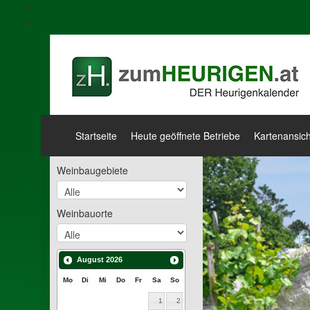
Skip to navigation
Skip to content
Startseite
Heute geöffnete Betriebe
Kartenansich
Weinbaugebiete
Weinbauorte
August
2026
Mo
Di
Mi
Do
Fr
Sa
So
1
2