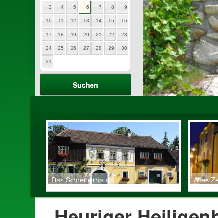
3
4
5
6
7
8
9
10
11
12
13
14
15
16
17
18
19
20
21
22
23
24
25
26
27
28
29
30
31
Das Schreiberhaus
Altes Z
Heuriger Heiligen