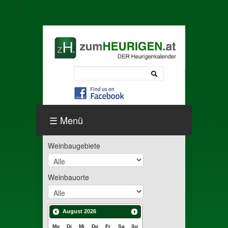
Skip to navigation
Skip to content
Menü
Weinbaugebiete
Weinbauorte
August
2026
Mo
Di
Mi
Do
Fr
Sa
So