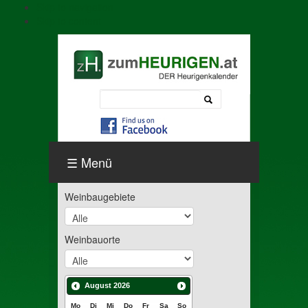
Skip to navigation
Skip to content
Menü
Weinbaugebiete
Weinbauorte
August
2026
Mo
Di
Mi
Do
Fr
Sa
So